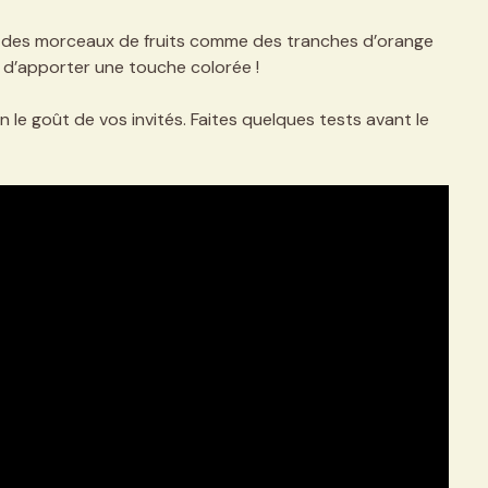
, des morceaux de fruits comme des tranches d’orange
d’apporter une touche colorée !
 le goût de vos invités. Faites quelques tests avant le