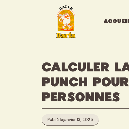
Aller
au
contenu
ACCUEI
Calculer la
punch pour 
personnes
Publié le
janvier 13, 2025