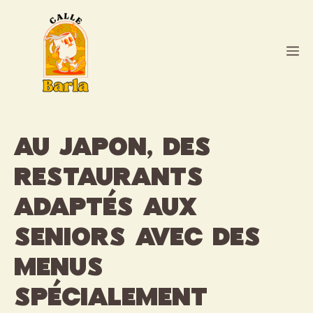
Aller
au
contenu
M
Au Japon, des
restaurants
adaptés aux
seniors avec des
menus
spécialement