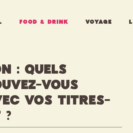
L
FOOD & DRINK
VOYAGE
L
n : quels
ouvez-vous
ec vos titres-
 ?