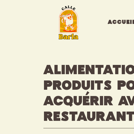
Aller
au
contenu
ACCUEI
Alimentatio
produits p
acquérir av
restaurant